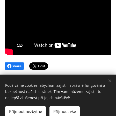
Share
Používáme cookies, abychom zajistili správné fungování a
bezpečnost našich stránek. Tím vám můžeme zajistit tu
JUDr. Jaroslav Vaněk, Brumov-Bylnice
nejlepší zkušenost při jejich návštěvě.
Všechna práva vyhrazena 2023
Přijmout nezbytné
Přijmout vše
Vytvořeno službou
Webnode
Cookies